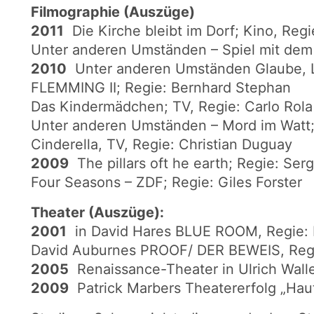
Filmographie (Auszüge)
2011
Die Kirche bleibt im Dorf; Kino, Regi
Unter anderen Umständen – Spiel mit dem 
2010
Unter anderen Umständen Glaube, Li
FLEMMING II; Regie: Bernhard Stephan
Das Kindermädchen; TV, Regie: Carlo Rola
Unter anderen Umständen – Mord im Watt; 
Cinderella, TV, Regie: Christian Duguay
2009
The pillars oft he earth; Regie: Se
Four Seasons – ZDF; Regie: Giles Forster
Theater (Auszüge):
2001
in David Hares BLUE ROOM, Regie: 
David Auburnes PROOF/ DER BEWEIS, Regi
2005
Renaissance-Theater in Ulrich Wa
2009
Patrick Marbers Theatererfolg „Haut