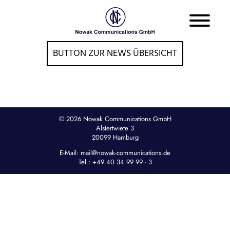
BUTTON ZUR NEWS ÜBERSICHT
© 2026 Nowak Communications GmbH
Alstertwiete 3
20099 Hamburg
E-Mail:
mail@nowak-communications.de
Tel.:
+49 40 34 99 99 - 3
Startseite
Moderatoren
Köche
Markenbotschafter